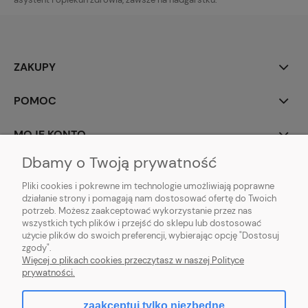
ZAKUPY
POMOC
MOJE KONTO
Dbamy o Twoją prywatność
INFORMACJE
Pliki cookies i pokrewne im technologie umożliwiają poprawne
działanie strony i pomagają nam dostosować ofertę do Twoich
potrzeb. Możesz zaakceptować wykorzystanie przez nas
wszystkich tych plików i przejść do sklepu lub dostosować
użycie plików do swoich preferencji, wybierając opcję "Dostosuj
zgody".
Więcej o plikach cookies przeczytasz w naszej Polityce
prywatności.
zaakceptuj tylko niezbędne