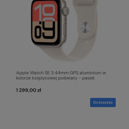
Apple Watch SE 3 44mm GPS aluminium w
kolorze księżycowej poświaty - pasek
sportowy w kolorze księżycowej poświaty S/M
MEHG4MP/A
1 299,00 zł
Do koszyka