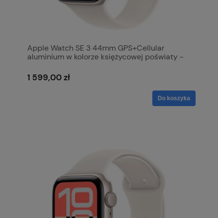
Apple Watch SE 3 44mm GPS+Cellular
aluminium w kolorze księżycowej poświaty -
pasek sportowy w kolorze księżycowej
poświaty S/M MEPE4MP/A
1 599,00 zł
Do koszyka