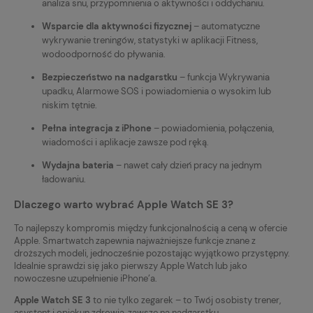
analiza snu, przypomnienia o aktywności i oddychaniu.
Wsparcie dla aktywności fizycznej
– automatyczne
wykrywanie treningów, statystyki w aplikacji Fitness,
wodoodporność do pływania.
Bezpieczeństwo na nadgarstku
– funkcja Wykrywania
upadku, Alarmowe SOS i powiadomienia o wysokim lub
niskim tętnie.
Pełna integracja z iPhone
– powiadomienia, połączenia,
wiadomości i aplikacje zawsze pod ręką.
Wydajna bateria
– nawet cały dzień pracy na jednym
ładowaniu.
Dlaczego warto wybrać Apple Watch SE 3?
To najlepszy kompromis między funkcjonalnością a ceną w ofercie
Apple. Smartwatch zapewnia najważniejsze funkcje znane z
droższych modeli, jednocześnie pozostając wyjątkowo przystępny.
Idealnie sprawdzi się jako pierwszy Apple Watch lub jako
nowoczesne uzupełnienie iPhone’a.
Apple Watch SE 3
to nie tylko zegarek – to Twój osobisty trener,
asystent i opiekun zdrowia, zawsze na nadgarstku.