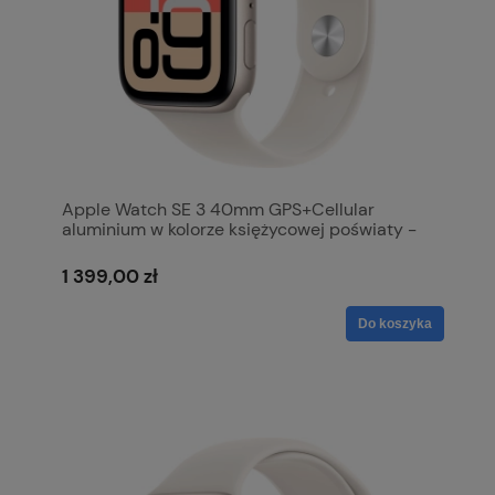
Apple Watch SE 3 40mm GPS+Cellular
aluminium w kolorze księżycowej poświaty -
pasek sportowy w kolorze księżycowej
poświaty M/L MEP74MP/A
1 399,00 zł
Do koszyka