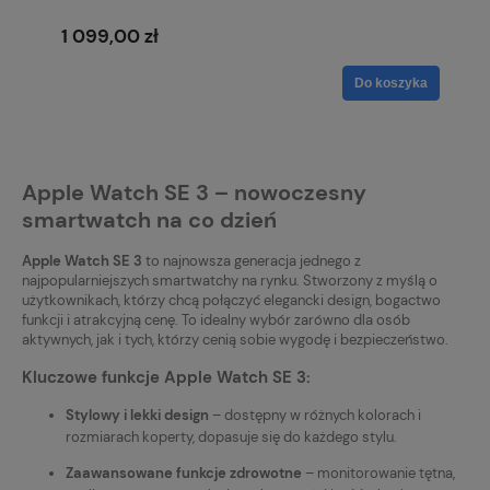
sportowy w kolorze księżycowej poświaty S/M
MEH34MP/A
1 099,00 zł
Do koszyka
Apple Watch SE 3 – nowoczesny
smartwatch na co dzień
Apple Watch SE 3
to najnowsza generacja jednego z
najpopularniejszych smartwatchy na rynku. Stworzony z myślą o
użytkownikach, którzy chcą połączyć elegancki design, bogactwo
funkcji i atrakcyjną cenę. To idealny wybór zarówno dla osób
aktywnych, jak i tych, którzy cenią sobie wygodę i bezpieczeństwo.
Kluczowe funkcje Apple Watch SE 3:
Stylowy i lekki design
– dostępny w różnych kolorach i
rozmiarach koperty, dopasuje się do każdego stylu.
Zaawansowane funkcje zdrowotne
– monitorowanie tętna,