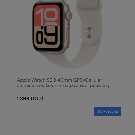
Apple Watch SE 3 40mm GPS+Cellular
aluminium w kolorze księżycowej poświaty -
pasek sportowy w kolorze księżycowej
poświaty S/M MEP64MP/A
1 399,00 zł
Do koszyka