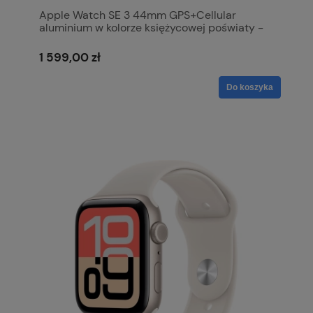
Apple Watch SE 3 44mm GPS+Cellular
aluminium w kolorze księżycowej poświaty -
pasek sportowy w kolorze księżycowej
poświaty M/L MEPF4MP/A
1 599,00 zł
Do koszyka