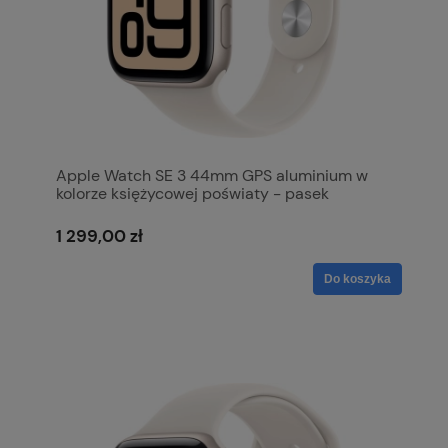
Apple Watch SE 3 44mm GPS aluminium w
kolorze księżycowej poświaty - pasek
sportowy w kolorze księżycowej poświaty M/L
MEHJ4MP/A
1 299,00 zł
Do koszyka