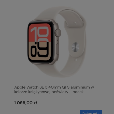
Apple Watch SE 3 40mm GPS aluminium w
kolorze księżycowej poświaty - pasek
sportowy w kolorze księżycowej poświaty M/L
MEH54MP/A
1 099,00 zł
Do koszyka