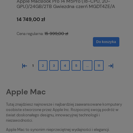
Apple MacBook Pro 14 M5Pro (18-CPU, 20-
GPU)/24GB/2TB Gwiezdna czerń MGDT4ZE/A
14 749,00 zł
15 999,00 zł
Cena regularna:
Do koszyka
«
»
1
2
3
4
5
...
11
Apple Mac
Tutaj znajdziesz najnowsze i najbardziej zaawansowane komputery
osobiste stworzone przez Apple Inc. Rozpocznij swoją podróż w
świat doskonałego designu, innowacyjnej technologii i
niezawodności.
Apple Mac to synonim nieprzeciętnej wydajności i elegancji.