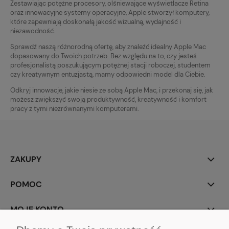
Zestawiając potężne procesory, olśniewające wyświetlacze Retina
oraz innowacyjne systemy operacyjne, Apple stworzył komputery,
które zapewniają doskonałą jakość wizualną, wydajność i
niezawodność.
Sprawdź naszą różnorodną ofertę, aby znaleźć idealny Apple Mac
dopasowany do Twoich potrzeb. Bez względu na to, czy jesteś
profesjonalistą poszukującym potężnej stacji roboczej, studentem
czy kreatywnym entuzjastą, mamy odpowiedni model dla Ciebie.
Odkryj innowacje, jakie niesie ze sobą Apple Mac, i przekonaj się, jak
możesz zwiększyć swoją produktywność, kreatywność i komfort
pracy z tymi niezrównanymi komputerami.
ZAKUPY
POMOC
MOJE KONTO