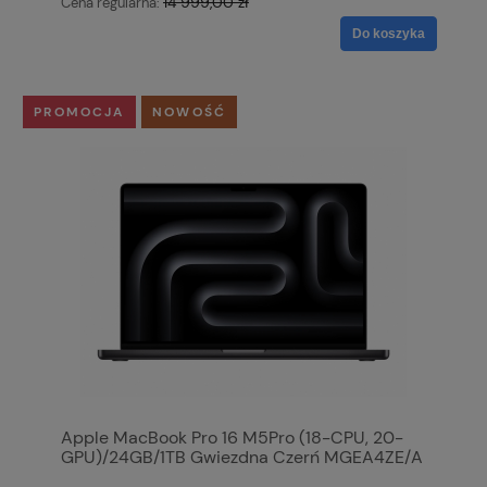
14 999,00 zł
Cena regularna:
Do koszyka
PROMOCJA
NOWOŚĆ
Apple MacBook Pro 16 M5Pro (18-CPU, 20-
GPU)/24GB/1TB Gwiezdna Czerń MGEA4ZE/A