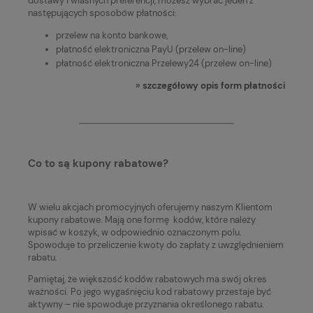
dostawy i własnych preferencji, możesz wybrać jeden z
następujących sposobów płatności:
przelew na konto bankowe,
płatność elektroniczna PayU (przelew on-line)
płatność elektroniczna Przelewy24 (przelew on-line)
»
szczegółowy opis form płatności
Co to są kupony rabatowe?
W wielu akcjach promocyjnych oferujemy naszym Klientom
kupony rabatowe. Mają one formę kodów, które należy
wpisać w koszyk, w odpowiednio oznaczonym polu.
Spowoduje to przeliczenie kwoty do zapłaty z uwzględnieniem
rabatu.
Pamiętaj, że większość kodów rabatowych ma swój okres
ważności. Po jego wygaśnięciu kod rabatowy przestaje być
aktywny – nie spowoduje przyznania określonego rabatu.