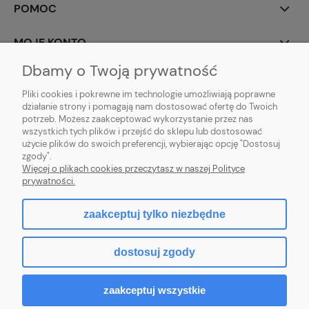
POMOC
MOJE KONTO
Dbamy o Twoją prywatność
INFORMACJE
Pliki cookies i pokrewne im technologie umożliwiają poprawne
działanie strony i pomagają nam dostosować ofertę do Twoich
potrzeb. Możesz zaakceptować wykorzystanie przez nas
wszystkich tych plików i przejść do sklepu lub dostosować
użycie plików do swoich preferencji, wybierając opcję "Dostosuj
zgody".
Więcej o plikach cookies przeczytasz w naszej Polityce
prywatności.
zaakceptuj tylko niezbędne
pokaż pełną wersję strony
dostosuj zgody
Sklep internetowy Shoper.pl
zaakceptuj wszystkie