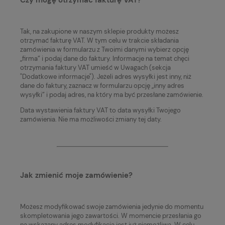
Czy mogę otrzymać fakturę VAT?
Tak, na zakupione w naszym sklepie produkty możesz
otrzymać fakturę VAT. W tym celu w trakcie składania
zamówienia w formularzu z Twoimi danymi wybierz opcję
„firma” i podaj dane do faktury. Informacje na temat chęci
otrzymania faktury VAT umieść w Uwagach (sekcja
"Dodatkowe informacje"). Jeżeli adres wysyłki jest inny, niż
dane do faktury, zaznacz w formularzu opcję „inny adres
wysyłki” i podaj adres, na który ma być przesłane zamówienie.
Data wystawienia faktury VAT to data wysyłki Twojego
zamówienia. Nie ma możliwości zmiany tej daty.
Jak zmienić moje zamówienie?
Możesz modyfikować swoje zamówienia jedynie do momentu
skompletowania jego zawartości. W momencie przesłania go
na wskazany adres modyfikacja jest już niemożliwa. W celu