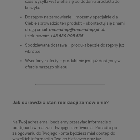
czas wysyłki wyświetla się po dodaniu produktu do
koszyka.
Dostępny na zamówienie – możemy specjalnie dla
Ciebie sprowadzić ten produkt - skontaktuj się z nami
drogą email:
mac-shop@mac-shop.pl
lub
telefonicznie:
+48 539 905 535
Spodziewana dostawa – produkt będzie dostępny już
wkrótce
Wycofany z oferty – produkt nie jest już dostępny w
ofercie naszego sklepu
Jak sprawdzić stan realizacji zamówienia?
Na Twój adres email będziemy przesyłać informacje o
postępach w realizacji Twojego zamówienia. Ponadto po
zalogowaniu do Twojego konta będziesz miał dostęp do
wszelkich informacji o Twoich bieżących oraz już