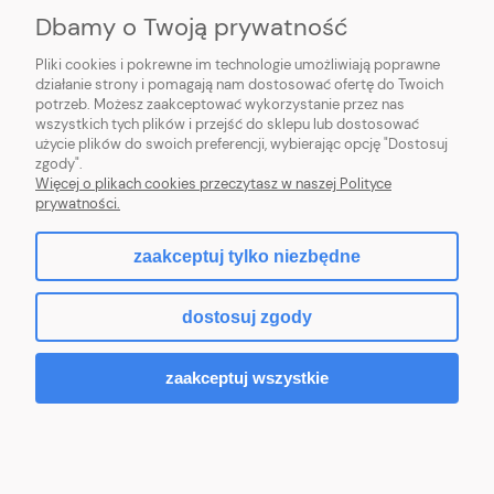
Dbamy o Twoją prywatność
INFORMACJE
Pliki cookies i pokrewne im technologie umożliwiają poprawne
działanie strony i pomagają nam dostosować ofertę do Twoich
potrzeb. Możesz zaakceptować wykorzystanie przez nas
wszystkich tych plików i przejść do sklepu lub dostosować
użycie plików do swoich preferencji, wybierając opcję "Dostosuj
zgody".
Więcej o plikach cookies przeczytasz w naszej Polityce
prywatności.
zaakceptuj tylko niezbędne
pokaż pełną wersję strony
dostosuj zgody
Sklep internetowy Shoper.pl
zaakceptuj wszystkie