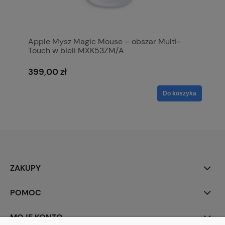
Apple Mysz Magic Mouse – obszar Multi-
Touch w bieli MXK53ZM/A
399,00 zł
Do koszyka
ZAKUPY
POMOC
MOJE KONTO