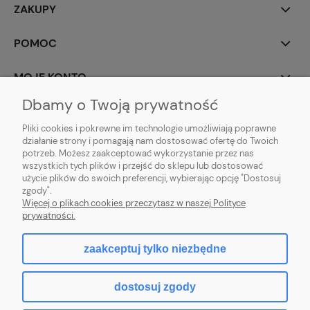
ZAKUPY
POMOC
MOJE KONTO
Dbamy o Twoją prywatność
INFORMACJE
Pliki cookies i pokrewne im technologie umożliwiają poprawne
działanie strony i pomagają nam dostosować ofertę do Twoich
potrzeb. Możesz zaakceptować wykorzystanie przez nas
wszystkich tych plików i przejść do sklepu lub dostosować
użycie plików do swoich preferencji, wybierając opcję "Dostosuj
zgody".
Więcej o plikach cookies przeczytasz w naszej Polityce
prywatności.
zaakceptuj tylko niezbędne
pokaż pełną wersję strony
dostosuj zgody
Sklep internetowy Shoper.pl