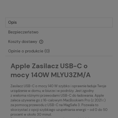
Opis
Bezpieczeństwo
Koszty dostawy
Cena nie zawiera ewentualnych kosztów płatności
Opinie o produkcie (0)
Apple Zasilacz USB-C o
mocy 140W MLYU3ZM/A
Zasilacz USB-C o mocy 140 W szybko i sprawnie ładuje Twoje
urządzenie w domu, w biurze i w podróży. Jest zgodny
z wieloma różnymi przewodami USB-C do ładowania. Apple
zaleca używanie go z 16-calowym MacBookiem Pro (z 2021 r.)
za pomocą przewodu z USB-C na MagSafe 3. Pozwala to
skorzystać z opcji szybkiego uzupełniania energii – od 0 do 50
procent w około 30 minut.