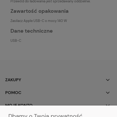
Przewód do ładowania jest sprzedawany oddzielnie.
Zawartość opakowania
Zasilacz Apple USB-C o mocy 140 W
Dane techniczne
USB-C
ZAKUPY
POMOC
MOJE KONTO
Dbamy o Twoją prywatność