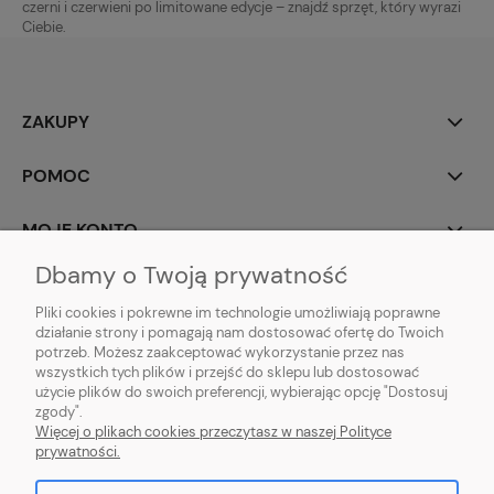
czerni i czerwieni po limitowane edycje – znajdź sprzęt, który wyrazi
Ciebie.
ZAKUPY
POMOC
MOJE KONTO
Dbamy o Twoją prywatność
INFORMACJE
Pliki cookies i pokrewne im technologie umożliwiają poprawne
działanie strony i pomagają nam dostosować ofertę do Twoich
potrzeb. Możesz zaakceptować wykorzystanie przez nas
wszystkich tych plików i przejść do sklepu lub dostosować
użycie plików do swoich preferencji, wybierając opcję "Dostosuj
zgody".
Więcej o plikach cookies przeczytasz w naszej Polityce
prywatności.