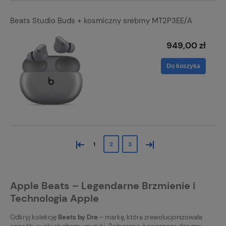
Beats Studio Buds + kosmiczny srebrny MT2P3EE/A
949,00 zł
Do koszyka
«
»
1
2
3
Apple Beats – Legendarne Brzmienie i
Technologia Apple
Odkryj kolekcję
Beats by Dre
– markę, która zrewolucjonizowała