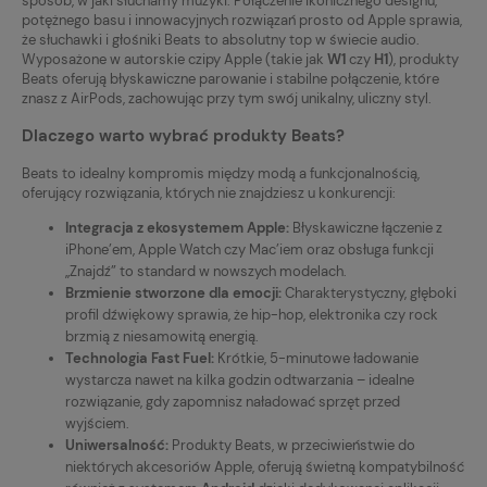
sposób, w jaki słuchamy muzyki. Połączenie ikonicznego designu,
potężnego basu i innowacyjnych rozwiązań prosto od Apple sprawia,
że słuchawki i głośniki Beats to absolutny top w świecie audio.
Wyposażone w autorskie czipy Apple (takie jak
W1
czy
H1
), produkty
Beats oferują błyskawiczne parowanie i stabilne połączenie, które
znasz z AirPods, zachowując przy tym swój unikalny, uliczny styl.
Dlaczego warto wybrać produkty Beats?
Beats to idealny kompromis między modą a funkcjonalnością,
oferujący rozwiązania, których nie znajdziesz u konkurencji:
Integracja z ekosystemem Apple:
Błyskawiczne łączenie z
iPhone’em, Apple Watch czy Mac’iem oraz obsługa funkcji
„Znajdź” to standard w nowszych modelach.
Brzmienie stworzone dla emocji:
Charakterystyczny, głęboki
profil dźwiękowy sprawia, że hip-hop, elektronika czy rock
brzmią z niesamowitą energią.
Technologia Fast Fuel:
Krótkie, 5-minutowe ładowanie
wystarcza nawet na kilka godzin odtwarzania – idealne
rozwiązanie, gdy zapomnisz naładować sprzęt przed
wyjściem.
Uniwersalność:
Produkty Beats, w przeciwieństwie do
niektórych akcesoriów Apple, oferują świetną kompatybilność