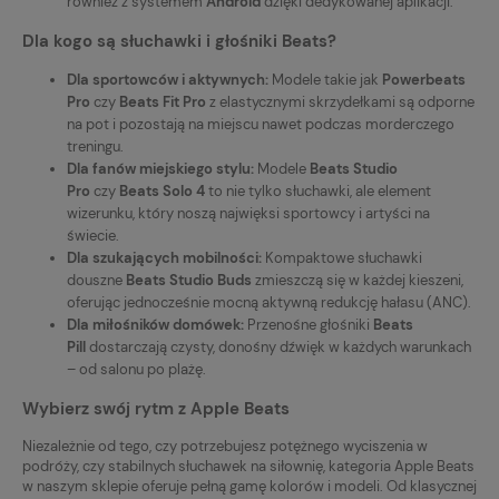
również z systemem
Android
dzięki dedykowanej aplikacji.
Dla kogo są słuchawki i głośniki Beats?
Dla sportowców i aktywnych:
Modele takie jak
Powerbeats
Pro
czy
Beats Fit Pro
z elastycznymi skrzydełkami są odporne
na pot i pozostają na miejscu nawet podczas morderczego
treningu.
Dla fanów miejskiego stylu:
Modele
Beats Studio
Pro
czy
Beats Solo 4
to nie tylko słuchawki, ale element
wizerunku, który noszą najwięksi sportowcy i artyści na
świecie.
Dla szukających mobilności:
Kompaktowe słuchawki
douszne
Beats Studio Buds
zmieszczą się w każdej kieszeni,
oferując jednocześnie mocną aktywną redukcję hałasu (ANC).
Dla miłośników domówek:
Przenośne głośniki
Beats
Pill
dostarczają czysty, donośny dźwięk w każdych warunkach
– od salonu po plażę.
Wybierz swój rytm z Apple Beats
Niezależnie od tego, czy potrzebujesz potężnego wyciszenia w
podróży, czy stabilnych słuchawek na siłownię, kategoria Apple Beats
w naszym sklepie oferuje pełną gamę kolorów i modeli. Od klasycznej